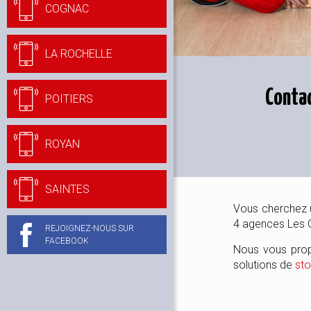
COGNAC
LA ROCHELLE
Contac
POITIERS
ROYAN
SAINTES
Vous cherchez
4 agences Les 
REJOIGNEZ-NOUS SUR
FACEBOOK
Nous vous pro
solutions de
sto