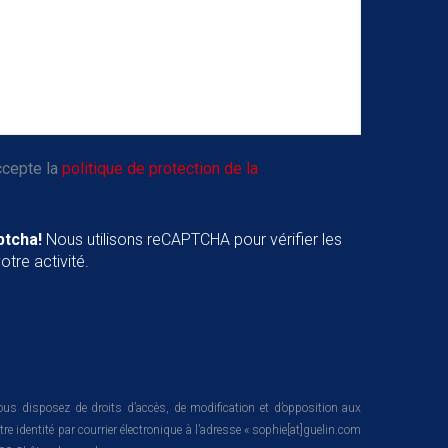
ccepte la
politique de protection de la
ptcha!
Nous utilisons reCAPTCHA pour vérifier les
tre activité.
us disposez de droits d’accès, de modification et d’opposition aux
 identité par courrier électronique à l’adresse « sophie[at]guelin.com