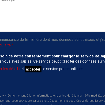
connaissance de la manière dont mes données sont traitées et j’a
du site
*
soin de votre consentement pour charger le service ReCa
e vous avez saisies. Ce service peut collecter des données sur vo
r les détails
et
le service pour continuer.
accepter
 – « Conformément à la loi Informatique et Libertés du 6 janvier 1978 modifiée, vo
ernent. Vous pouvez exercer ces droits à tout moment sous réserve de justifier de votre