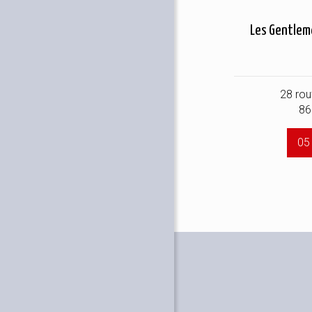
Les Gentle
28 rou
86
05