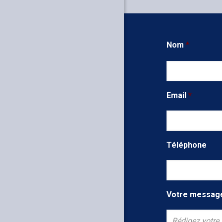
Nom
*
Email
*
Téléphone
Votre messag