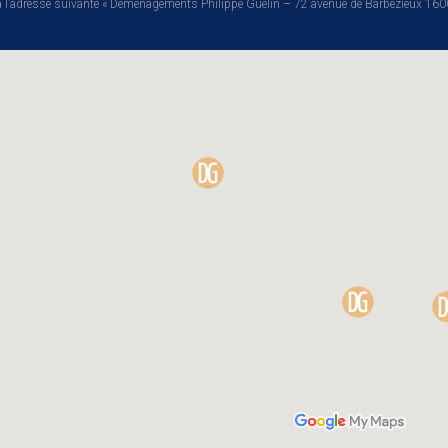
e à l’adresse suivante « Déménagements Philippe Guélin – 72 avenue de Barbezieux 16