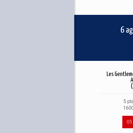
6 ag
Les Gentle
5 pl
160
05