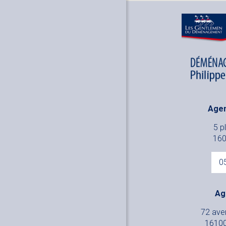
Age
5 p
160
0
Ag
72 ave
16100