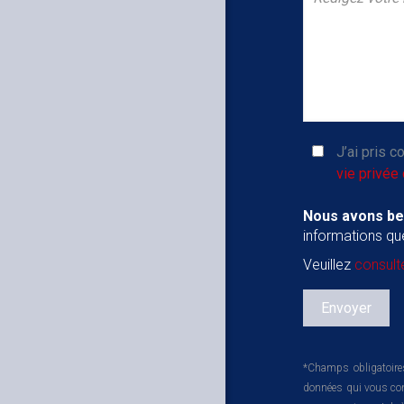
J’ai pris 
vie privée 
Nous avons be
informations qu
Veuillez
consulte
*Champs obligatoires
données qui vous conc