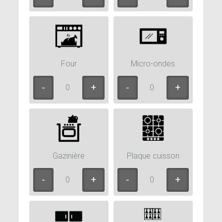
Four
Micro-ondes
0
0
Gazinière
Plaque cuisson
0
0