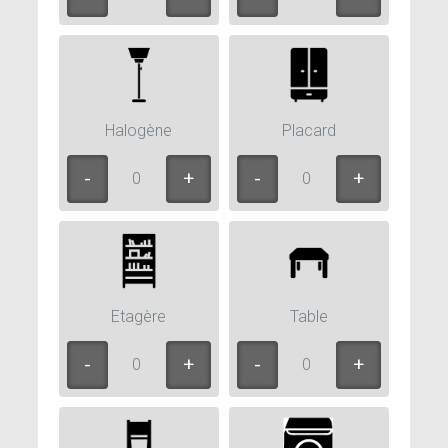
Halogène
Placard
0
0
Etagère
Table
0
0