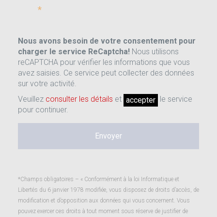
*
Nous avons besoin de votre consentement pour
charger le service ReCaptcha!
Nous utilisons
reCAPTCHA pour vérifier les informations que vous
avez saisies. Ce service peut collecter des données
sur votre activité.
Veuillez
consulter les détails
et
le service
accepter
pour continuer.
*Champs obligatoires – « Conformément à la loi Informatique et
Libertés du 6 janvier 1978 modifiée, vous disposez de droits d’accès, de
modification et d’opposition aux données qui vous concernent. Vous
pouvez exercer ces droits à tout moment sous réserve de justifier de