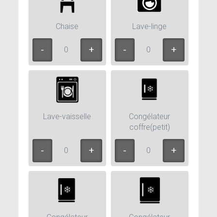
Chaise
Lave-linge
0
0
Lave-vaisselle
Congélateur
coffre(petit)
0
0