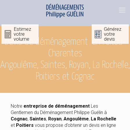
Estimez
Générez
votre
votre
volume
devis
Devis de déménagement en Poitou-
Charentes
Angoulême, Saintes, Royan, La Rochelle,
Poitiers et Cognac
Notre
entreprise de déménagement
Les
Gentlemen du Déménagement Philippe Guélin à
Cognac
,
Saintes
,
Royan
,
Angoulême
,
La Rochelle
et
Poitiers
vous propose d’obtenir un devis en ligne